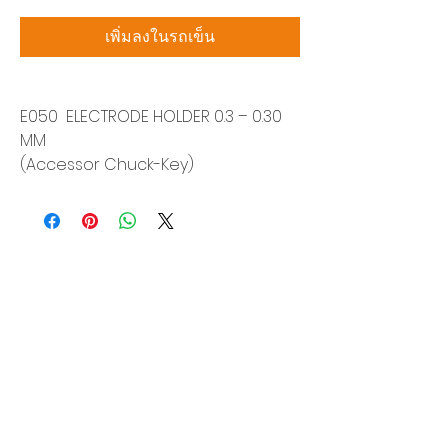
เพิ่มลงในรถเข็น
E050 ELECTRODE HOLDER 0.3 – 0.30
MM
(Accessor Chuck-Key)
บริษัท สยามโซนิกซ์ โซลูชั่น จำกัด
140/40 หมู่ 12 ถนนกิ่งแก้ว ราชาเทวะ
บางพลี สมุทรปราการ 10540
Tel:
0-2315-5559