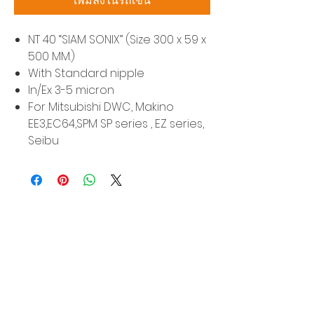
เพิ่มลงในรถเข็น
NT 40 “SIAM SONIX” (Size 300 x 59 x
500 MM.)
With Standard nipple
In/Ex 3-5 micron
For Mitsubishi DWC, Makino
EE3,EC64,SPM SP series , EZ series,
Seibu
บริษัท สยามโซนิกซ์ โซลูชั่น จำกัด
140/40 หมู่ 12 ถนนกิ่งแก้ว ราชาเทวะ
บางพลี สมุทรปราการ 10540
Tel:
0-2315-5559