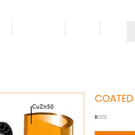
ct
Knowledge/VDO
Contact
More
COATED 
ราคา
฿0.00