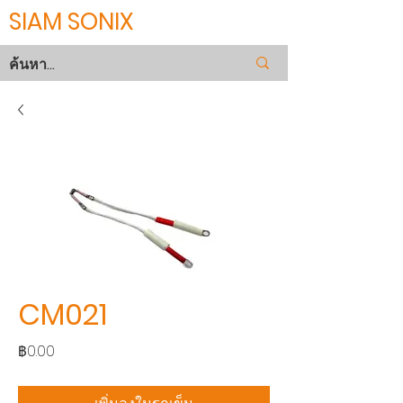
SIAM SONIX
CM021
ราคา
฿0.00