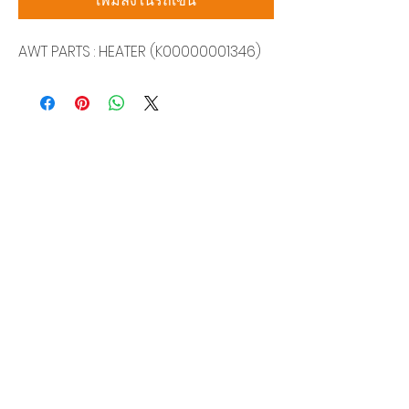
เพิ่มลงในรถเข็น
AWT PARTS : HEATER (K00000001346)
บริษัท สยามโซนิกซ์ โซลูชั่น จำกัด
140/40 หมู่ 12 ถนนกิ่งแก้ว ราชาเทวะ
บางพลี สมุทรปราการ 10540
Tel:
0-2315-5559
แจ้งขอใบเสนอราคา
ท่านจะได้ราคาพิเศษสุดคุ้มจากบริการของเรา
ผลิตภัณฑ์
WIRE