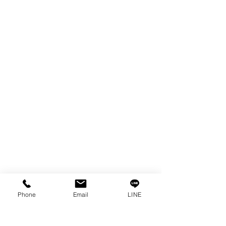
FILTER
SPARE PARTS
COPPER TUNGSTEN
TUBE
ION EXCHANGE RESIN
FAGOR DRO.
เครื่องตัดเหล็กไฟฟ้า SANWA
OTHERS INDUSTRIAL TOOLS
ข้อมูล
เรื่องราวของเรา
ติดต่อ
การคุ้มครองข้อมูลส่วนบุคคล
คำประกาศความเป็นส่วนตัว
Phone
Email
LINE
บทความ
คำถามที่พบบ่อย