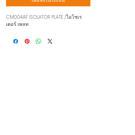
เพิ่มลงในรถเข็น
CM004AF ISOLATOR PLATE /ไอโซเร
เตอร์ เพลท
บริษัท สยามโซนิกซ์ โซลูชั่น จำกัด
140/40 หมู่ 12 ถนนกิ่งแก้ว ราชาเทวะ
บางพลี สมุทรปราการ 10540
Tel:
0-2315-5559
แจ้งขอใบเสนอราคา
ท่านจะได้ราคาพิเศษสุดคุ้มจากบริการของเรา
ผลิตภัณฑ์