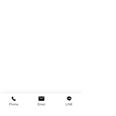
WIRE
FILTER
SPARE PARTS
COPPER TUNGSTEN
TUBE
ION EXCHANGE RESIN
FAGOR DRO.
เครื่องตัดเหล็กไฟฟ้า SANWA
OTHERS INDUSTRIAL TOOLS
ข้อมูล
เรื่องราวของเรา
ติดต่อ
การคุ้มครองข้อมูลส่วนบุคคล
Phone
Email
LINE
คำประกาศความเป็นส่วนตัว
บทความ