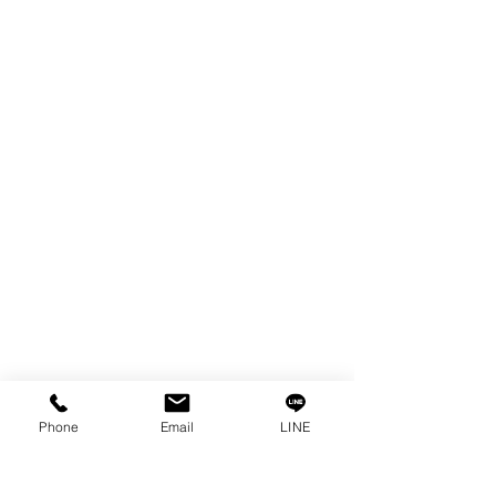
FILTER
SPARE PARTS
COPPER TUNGSTEN
TUBE
ION EXCHANGE RESIN
FAGOR DRO.
เครื่องตัดเหล็กไฟฟ้า SANWA
OTHERS INDUSTRIAL TOOLS
ข้อมูล
เรื่องราวของเรา
ติดต่อ
การคุ้มครองข้อมูลส่วนบุคคล
คำประกาศความเป็นส่วนตัว
Phone
Email
LINE
บทความ
คำถามที่พบบ่อย