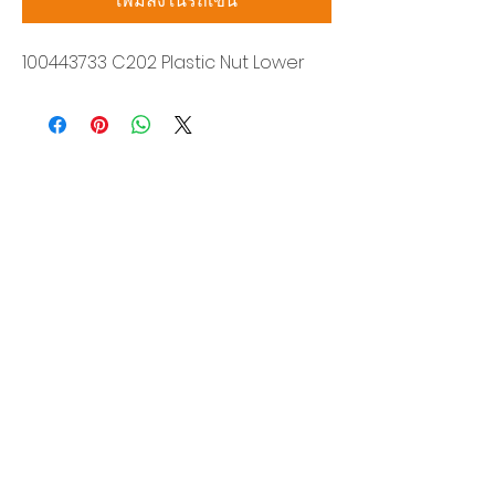
เพิ่มลงในรถเข็น
100443733 C202 Plastic Nut Lower
บริษัท สยามโซนิกซ์ โซลูชั่น จำกัด
140/40 หมู่ 12 ถนนกิ่งแก้ว ราชาเทวะ
บางพลี สมุทรปราการ 10540
Tel:
0-2315-5559
แจ้งขอใบเสนอราคา
ท่านจะได้ราคาพิเศษสุดคุ้มจากบริการของเรา
ผลิตภัณฑ์
WIRE