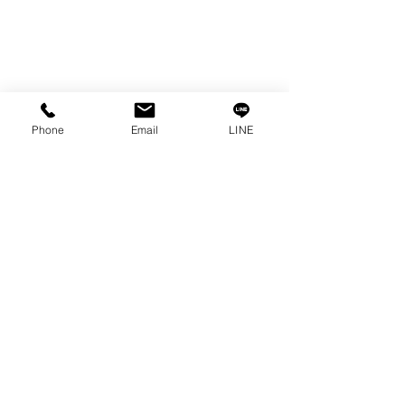
เครื่องตัดเหล็กไฟฟ้า SANWA
OTHERS INDUSTRIAL TOOLS
ข้อมูล
Phone
Email
LINE
เรื่องราวของเรา
ติดต่อ
การคุ้มครองข้อมูลส่วนบุคคล
คำประกาศความเป็นส่วนตัว
บทความ
คำถามที่พบบ่อย
พบกับเราได้ที่