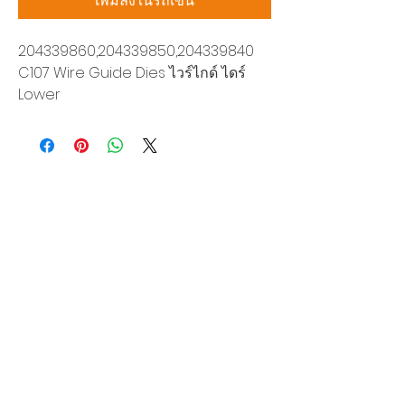
เพิ่มลงในรถเข็น
204339860,204339850,204339840
C107 Wire Guide Dies ไวร์ไกด์ ไดร์
Lower
บริษัท สยามโซนิกซ์ โซลูชั่น จำกัด
140/40 หมู่ 12 ถนนกิ่งแก้ว ราชาเทวะ
บางพลี สมุทรปราการ 10540
Tel:
0-2315-5559
แจ้งขอใบเสนอราคา
ท่านจะได้ราคาพิเศษสุดคุ้มจากบริการของเรา