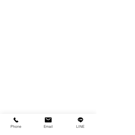
ผลิตภัณฑ์
WIRE
FILTER
SPARE PARTS
COPPER TUNGSTEN
TUBE
ION EXCHANGE RESIN
FAGOR DRO.
เครื่องตัดเหล็กไฟฟ้า SANWA
OTHERS INDUSTRIAL TOOLS
ข้อมูล
เรื่องราวของเรา
ติดต่อ
การคุ้มครองข้อมูลส่วนบุคคล
Phone
Email
LINE
คำประกาศความเป็นส่วนตัว