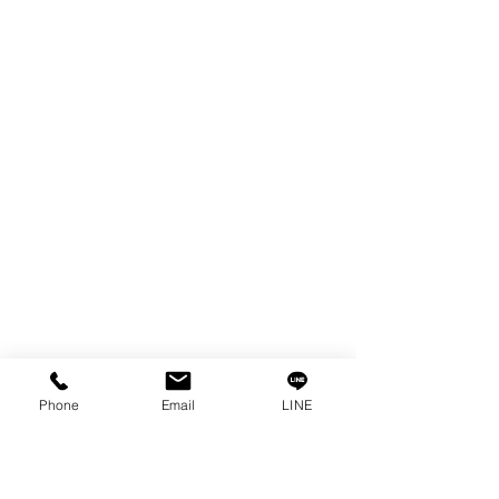
SPARE PARTS
COPPER TUNGSTEN
TUBE
ION EXCHANGE RESIN
FAGOR DRO.
เครื่องตัดเหล็กไฟฟ้า SANWA
OTHERS INDUSTRIAL TOOLS
ข้อมูล
เรื่องราวของเรา
ติดต่อ
การคุ้มครองข้อมูลส่วนบุคคล
คำประกาศความเป็นส่วนตัว
Phone
Email
LINE
บทความ
คำถามที่พบบ่อย
พบกับเราได้ที่