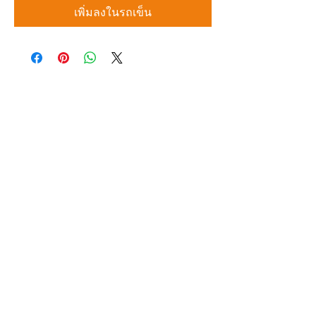
เพิ่มลงในรถเข็น
บริษัท สยามโซนิกซ์ โซลูชั่น จำกัด
140/40 หมู่ 12 ถนนกิ่งแก้ว ราชาเทวะ
บางพลี สมุทรปราการ 10540
Tel:
0-2315-5559
แจ้งขอใบเสนอราคา
ท่านจะได้ราคาพิเศษสุดคุ้มจากบริการของเรา
ผลิตภัณฑ์
WIRE
FILTER