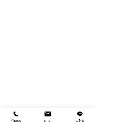
WIRE
FILTER
SPARE PARTS
COPPER TUNGSTEN
TUBE
ION EXCHANGE RESIN
FAGOR DRO.
เครื่องตัดเหล็กไฟฟ้า SANWA
OTHERS INDUSTRIAL TOOLS
ข้อมูล
เรื่องราวของเรา
ติดต่อ
การคุ้มครองข้อมูลส่วนบุคคล
Phone
Email
LINE
คำประกาศความเป็นส่วนตัว
บทความ