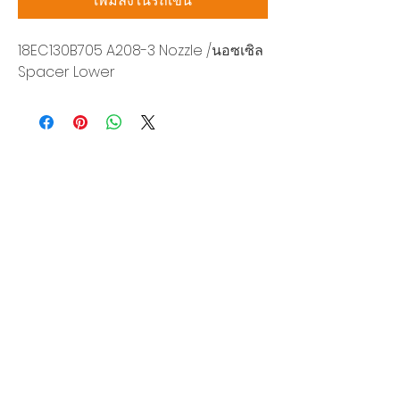
เพิ่มลงในรถเข็น
18EC130B705 A208-3 Nozzle /นอซเซิล
Spacer Lower
บริษัท สยามโซนิกซ์ โซลูชั่น จำกัด
140/40 หมู่ 12 ถนนกิ่งแก้ว ราชาเทวะ
บางพลี สมุทรปราการ 10540
Tel:
0-2315-5559
แจ้งขอใบเสนอราคา
ท่านจะได้ราคาพิเศษสุดคุ้มจากบริการของเรา
ผลิตภัณฑ์