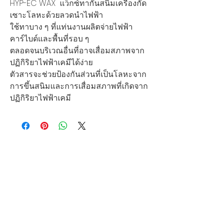
HYP-EC WAX
แว็กซ์ทากันสนิมเครื่องกัด
เซาะโลหะด้วยลวดนำไฟฟ้า
ใช้ทาบาง ๆ ที่แท่นงานผลิตจ่ายไฟฟ้า
คาร์ไบด์และพื้นที่รอบ ๆ
ตลอดจนบริเวณอื่นที่อาจเสื่อมสภาพจาก
ปฏิกิริยาไฟฟ้าเคมีได้ง่าย
ตัวสารจะช่วยป้องกันส่วนที่เป็นโลหะจาก
การขึ้นสนิมและการเสื่อมสภาพที่เกิดจาก
ปฏิกิริยาไฟฟ้าเคมี
บริษัท สยามโซนิกซ์ โซลูชั่น จำกัด
140/40 หมู่ 12 ถนนกิ่งแก้ว ราชาเทวะ
บางพลี สมุทรปราการ 10540
Tel:
0-2315-5559