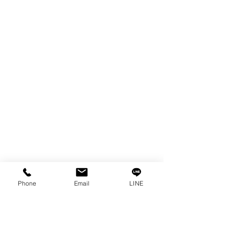
แจ้งขอใบเสนอราคา
ท่านจะได้ราคาพิเศษสุดคุ้มจากบริการของเรา
ผลิตภัณฑ์
WIRE
FILTER
SPARE PARTS
COPPER TUNGSTEN
TUBE
ION EXCHANGE RESIN
FAGOR DRO.
เครื่องตัดเหล็กไฟฟ้า SANWA
OTHERS INDUSTRIAL TOOLS
Phone
Email
LINE
ข้อมูล