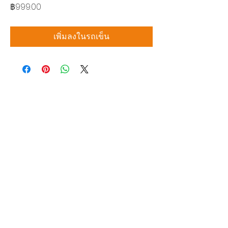
ราคา
฿999.00
เพิ่มลงในรถเข็น
บริษัท สยามโซนิกซ์ โซลูชั่น จำกัด
140/40 หมู่ 12 ถนนกิ่งแก้ว ราชาเทวะ
บางพลี สมุทรปราการ 10540
Tel:
0-2315-5559
แจ้งขอใบเสนอราคา
ท่านจะได้ราคาพิเศษสุดคุ้มจากบริการของเรา
ผลิตภัณฑ์