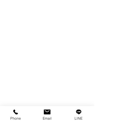
WIRE
FILTER
SPARE PARTS
COPPER TUNGSTEN
TUBE
ION EXCHANGE RESIN
FAGOR DRO.
เครื่องตัดเหล็กไฟฟ้า SANWA
OTHERS INDUSTRIAL TOOLS
ข้อมูล
เรื่องราวของเรา
ติดต่อ
การคุ้มครองข้อมูลส่วนบุคคล
Phone
Email
LINE
คำประกาศความเป็นส่วนตัว
บทความ