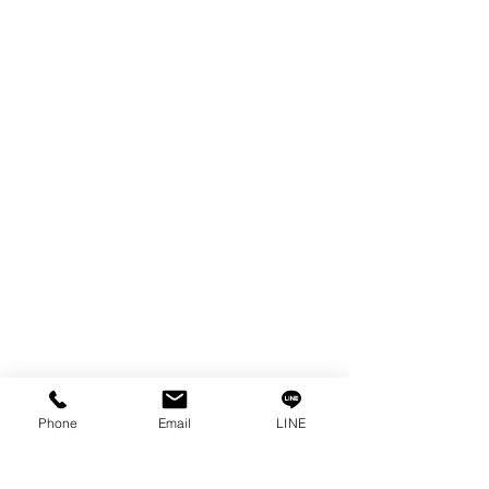
FILTER
SPARE PARTS
COPPER TUNGSTEN
TUBE
ION EXCHANGE RESIN
FAGOR DRO.
เครื่องตัดเหล็กไฟฟ้า SANWA
OTHERS INDUSTRIAL TOOLS
ข้อมูล
เรื่องราวของเรา
ติดต่อ
การคุ้มครองข้อมูลส่วนบุคคล
คำประกาศความเป็นส่วนตัว
Phone
Email
LINE
บทความ
คำถามที่พบบ่อย