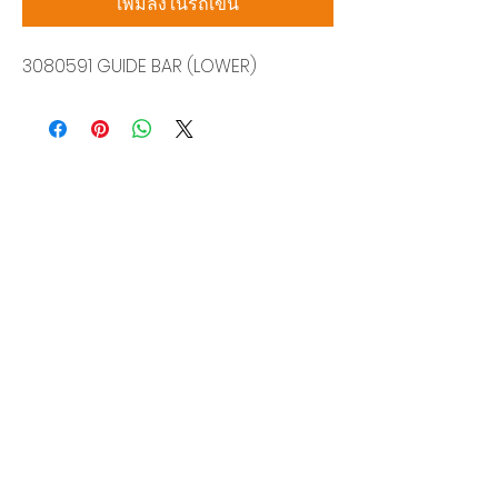
เพิ่มลงในรถเข็น
3080591 GUIDE BAR (LOWER)
บริษัท สยามโซนิกซ์ โซลูชั่น จำกัด
140/40 หมู่ 12 ถนนกิ่งแก้ว ราชาเทวะ
บางพลี สมุทรปราการ 10540
Tel:
0-2315-5559
แจ้งขอใบเสนอราคา
ท่านจะได้ราคาพิเศษสุดคุ้มจากบริการของเรา
ผลิตภัณฑ์
WIRE