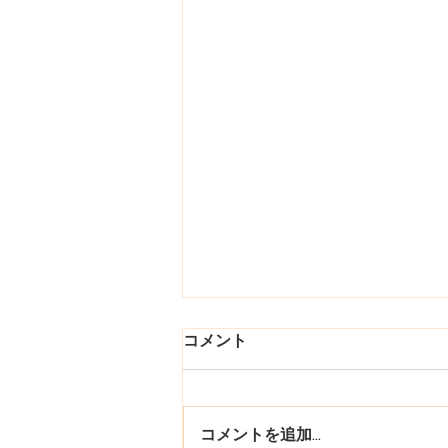
三和 Sanwa
コメント
サンワ 軽量ニブラー SN320 サン
ワ 強力ニブラー金属切断機
SN600B 三和金属 シートカット
コメントを追加…
ツール SA16